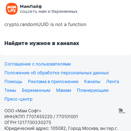
МамЛайф
Ошибка на странице
соцсеть мам и беременных
crypto.randomUUID is not a function
Найдите нужное в каналах
Соглашение с пользователями
Положение об обработке персональных данных
Помощь
Реклама в приложении
Каналы
Лента
Темы
Беременным
Мамам
Планирующим
Пресс-центр
ООО «Мам Софт»
ИНН/КПП 7707455220 / 770101001
ОГРН 1217700330275
Юридический адрес: 105082, Город Москва, вн.тер.г.