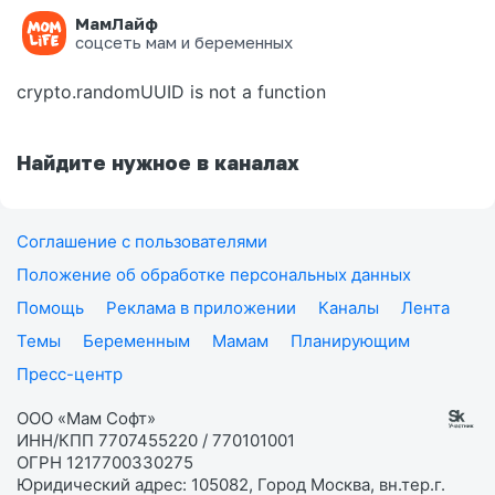
МамЛайф
Ошибка на странице
соцсеть мам и беременных
crypto.randomUUID is not a function
Найдите нужное в каналах
Соглашение с пользователями
Положение об обработке персональных данных
Помощь
Реклама в приложении
Каналы
Лента
Темы
Беременным
Мамам
Планирующим
Пресс-центр
ООО «Мам Софт»
ИНН/КПП 7707455220 / 770101001
ОГРН 1217700330275
Юридический адрес: 105082, Город Москва, вн.тер.г.