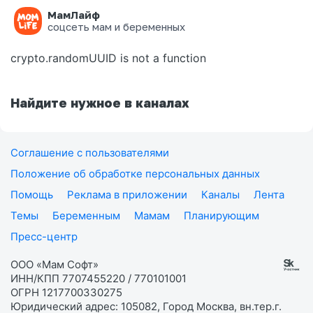
МамЛайф
Ошибка на странице
соцсеть мам и беременных
crypto.randomUUID is not a function
Найдите нужное в каналах
Соглашение с пользователями
Положение об обработке персональных данных
Помощь
Реклама в приложении
Каналы
Лента
Темы
Беременным
Мамам
Планирующим
Пресс-центр
ООО «Мам Софт»
ИНН/КПП 7707455220 / 770101001
ОГРН 1217700330275
Юридический адрес: 105082, Город Москва, вн.тер.г.