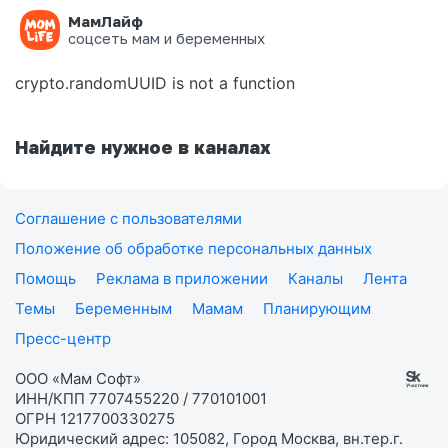
МамЛайф
Ошибка на странице
соцсеть мам и беременных
crypto.randomUUID is not a function
Найдите нужное в каналах
Соглашение с пользователями
Положение об обработке персональных данных
Помощь
Реклама в приложении
Каналы
Лента
Темы
Беременным
Мамам
Планирующим
Пресс-центр
ООО «Мам Софт»
ИНН/КПП 7707455220 / 770101001
ОГРН 1217700330275
Юридический адрес: 105082, Город Москва, вн.тер.г.