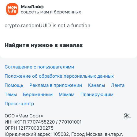
МамЛайф
Ошибка на странице
соцсеть мам и беременных
crypto.randomUUID is not a function
Найдите нужное в каналах
Соглашение с пользователями
Положение об обработке персональных данных
Помощь
Реклама в приложении
Каналы
Лента
Темы
Беременным
Мамам
Планирующим
Пресс-центр
ООО «Мам Софт»
ИНН/КПП 7707455220 / 770101001
ОГРН 1217700330275
Юридический адрес: 105082, Город Москва, вн.тер.г.