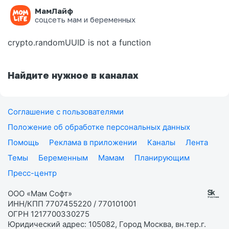
МамЛайф
Ошибка на странице
соцсеть мам и беременных
crypto.randomUUID is not a function
Найдите нужное в каналах
Соглашение с пользователями
Положение об обработке персональных данных
Помощь
Реклама в приложении
Каналы
Лента
Темы
Беременным
Мамам
Планирующим
Пресс-центр
ООО «Мам Софт»
ИНН/КПП 7707455220 / 770101001
ОГРН 1217700330275
Юридический адрес: 105082, Город Москва, вн.тер.г.