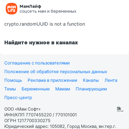
МамЛайф
Ошибка на странице
соцсеть мам и беременных
crypto.randomUUID is not a function
Найдите нужное в каналах
Соглашение с пользователями
Положение об обработке персональных данных
Помощь
Реклама в приложении
Каналы
Лента
Темы
Беременным
Мамам
Планирующим
Пресс-центр
ООО «Мам Софт»
ИНН/КПП 7707455220 / 770101001
ОГРН 1217700330275
Юридический адрес: 105082, Город Москва, вн.тер.г.