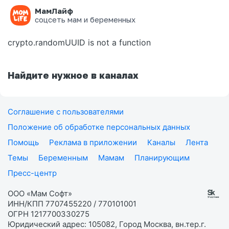
МамЛайф
Ошибка на странице
соцсеть мам и беременных
crypto.randomUUID is not a function
Найдите нужное в каналах
Соглашение с пользователями
Положение об обработке персональных данных
Помощь
Реклама в приложении
Каналы
Лента
Темы
Беременным
Мамам
Планирующим
Пресс-центр
ООО «Мам Софт»
ИНН/КПП 7707455220 / 770101001
ОГРН 1217700330275
Юридический адрес: 105082, Город Москва, вн.тер.г.