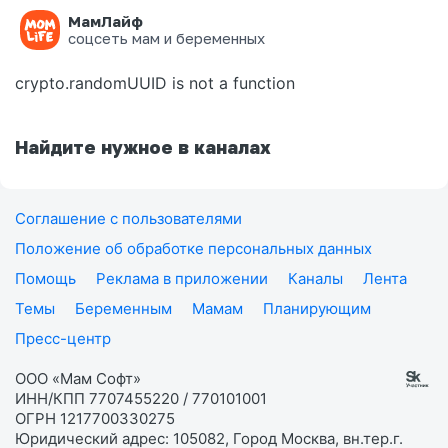
МамЛайф
Ошибка на странице
соцсеть мам и беременных
crypto.randomUUID is not a function
Найдите нужное в каналах
Соглашение с пользователями
Положение об обработке персональных данных
Помощь
Реклама в приложении
Каналы
Лента
Темы
Беременным
Мамам
Планирующим
Пресс-центр
ООО «Мам Софт»
ИНН/КПП 7707455220 / 770101001
ОГРН 1217700330275
Юридический адрес: 105082, Город Москва, вн.тер.г.