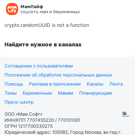
МамЛайф
Ошибка на странице
соцсеть мам и беременных
crypto.randomUUID is not a function
Найдите нужное в каналах
Соглашение с пользователями
Положение об обработке персональных данных
Помощь
Реклама в приложении
Каналы
Лента
Темы
Беременным
Мамам
Планирующим
Пресс-центр
ООО «Мам Софт»
ИНН/КПП 7707455220 / 770101001
ОГРН 1217700330275
Юридический адрес: 105082, Город Москва, вн.тер.г.