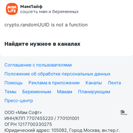
МамЛайф
Ошибка на странице
соцсеть мам и беременных
crypto.randomUUID is not a function
Найдите нужное в каналах
Соглашение с пользователями
Положение об обработке персональных данных
Помощь
Реклама в приложении
Каналы
Лента
Темы
Беременным
Мамам
Планирующим
Пресс-центр
ООО «Мам Софт»
ИНН/КПП 7707455220 / 770101001
ОГРН 1217700330275
Юридический адрес: 105082, Город Москва, вн.тер.г.