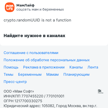
МамЛайф
Ошибка на странице
соцсеть мам и беременных
crypto.randomUUID is not a function
Найдите нужное в каналах
Соглашение с пользователями
Положение об обработке персональных данных
Помощь
Реклама в приложении
Каналы
Лента
Темы
Беременным
Мамам
Планирующим
Пресс-центр
ООО «Мам Софт»
ИНН/КПП 7707455220 / 770101001
ОГРН 1217700330275
Юридический адрес: 105082, Город Москва, вн.тер.г.