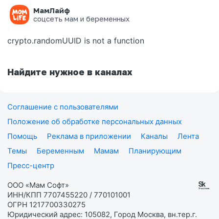
МамЛайф
Ошибка на странице
соцсеть мам и беременных
crypto.randomUUID is not a function
Найдите нужное в каналах
Соглашение с пользователями
Положение об обработке персональных данных
Помощь
Реклама в приложении
Каналы
Лента
Темы
Беременным
Мамам
Планирующим
Пресс-центр
ООО «Мам Софт»
ИНН/КПП 7707455220 / 770101001
ОГРН 1217700330275
Юридический адрес: 105082, Город Москва, вн.тер.г.