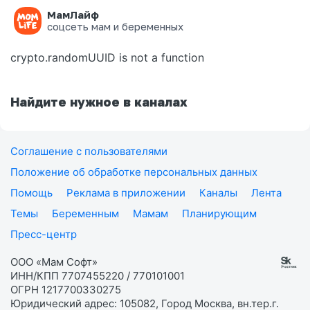
МамЛайф
Ошибка на странице
соцсеть мам и беременных
crypto.randomUUID is not a function
Найдите нужное в каналах
Соглашение с пользователями
Положение об обработке персональных данных
Помощь
Реклама в приложении
Каналы
Лента
Темы
Беременным
Мамам
Планирующим
Пресс-центр
ООО «Мам Софт»
ИНН/КПП 7707455220 / 770101001
ОГРН 1217700330275
Юридический адрес: 105082, Город Москва, вн.тер.г.