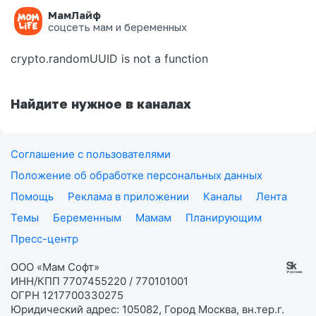
МамЛайф
Ошибка на странице
соцсеть мам и беременных
crypto.randomUUID is not a function
Найдите нужное в каналах
Соглашение с пользователями
Положение об обработке персональных данных
Помощь
Реклама в приложении
Каналы
Лента
Темы
Беременным
Мамам
Планирующим
Пресс-центр
ООО «Мам Софт»
ИНН/КПП 7707455220 / 770101001
ОГРН 1217700330275
Юридический адрес: 105082, Город Москва, вн.тер.г.