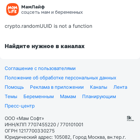
МамЛайф
Ошибка на странице
соцсеть мам и беременных
crypto.randomUUID is not a function
Найдите нужное в каналах
Соглашение с пользователями
Положение об обработке персональных данных
Помощь
Реклама в приложении
Каналы
Лента
Темы
Беременным
Мамам
Планирующим
Пресс-центр
ООО «Мам Софт»
ИНН/КПП 7707455220 / 770101001
ОГРН 1217700330275
Юридический адрес: 105082, Город Москва, вн.тер.г.