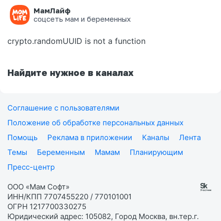
МамЛайф
Ошибка на странице
соцсеть мам и беременных
crypto.randomUUID is not a function
Найдите нужное в каналах
Соглашение с пользователями
Положение об обработке персональных данных
Помощь
Реклама в приложении
Каналы
Лента
Темы
Беременным
Мамам
Планирующим
Пресс-центр
ООО «Мам Софт»
ИНН/КПП 7707455220 / 770101001
ОГРН 1217700330275
Юридический адрес: 105082, Город Москва, вн.тер.г.