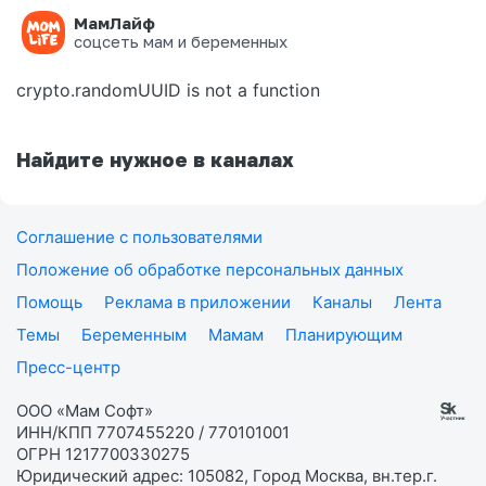
МамЛайф
Ошибка на странице
соцсеть мам и беременных
crypto.randomUUID is not a function
Найдите нужное в каналах
Соглашение с пользователями
Положение об обработке персональных данных
Помощь
Реклама в приложении
Каналы
Лента
Темы
Беременным
Мамам
Планирующим
Пресс-центр
ООО «Мам Софт»
ИНН/КПП 7707455220 / 770101001
ОГРН 1217700330275
Юридический адрес: 105082, Город Москва, вн.тер.г.