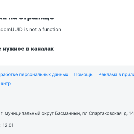
а на странице
ndomUUID is not a function
 нужное в каналах
работке персональных данных
Помощь
Реклама в при
центр
г. муниципальный округ Басманный, пл Спартаковская, д. 14,
 12.01