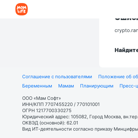
Ошибк
crypto.ra
Найдите
Соглашение с пользователями
Положение об об
Беременным
Мамам
Планирующим
Пресс-
ООО «Мам Софт»
ИНН/КПП 7707455220 / 770101001
ОГРН 1217700330275
Юридический адрес: 105082, Город Москва, вн.тер.
ОКВЭД (основной): 62.01
Вид ИТ-деятельности согласно приказу Минцифры: