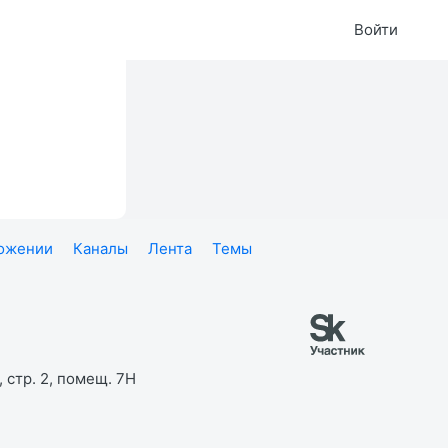
Войти
ложении
Каналы
Лента
Темы
 стр. 2, помещ. 7Н