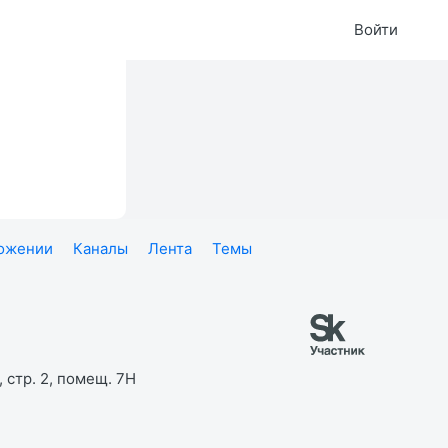
Войти
ложении
Каналы
Лента
Темы
 стр. 2, помещ. 7Н