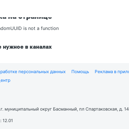
а на странице
ndomUUID is not a function
 нужное в каналах
работке персональных данных
Помощь
Реклама в при
центр
г. муниципальный округ Басманный, пл Спартаковская, д. 14,
 12.01