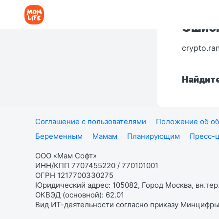
Ошибк
crypto.ra
Найдите
Соглашение с пользователями
Положение об об
Беременным
Мамам
Планирующим
Пресс-
ООО «Мам Софт»
ИНН/КПП 7707455220 / 770101001
ОГРН 1217700330275
Юридический адрес: 105082, Город Москва, вн.тер.
ОКВЭД (основной): 62.01
Вид ИТ-деятельности согласно приказу Минцифры: