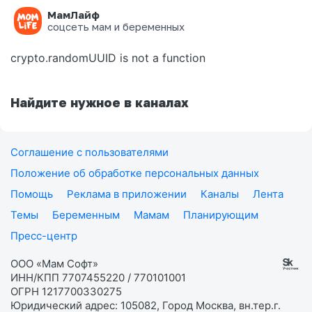
МамЛайф
Ошибка на странице
соцсеть мам и беременных
crypto.randomUUID is not a function
Найдите нужное в каналах
Соглашение с пользователями
Положение об обработке персональных данных
Помощь
Реклама в приложении
Каналы
Лента
Темы
Беременным
Мамам
Планирующим
Пресс-центр
ООО «Мам Софт»
ИНН/КПП 7707455220 / 770101001
ОГРН 1217700330275
Юридический адрес: 105082, Город Москва, вн.тер.г.