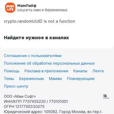
МамЛайф
Ошибка на странице
соцсеть мам и беременных
crypto.randomUUID is not a function
Найдите нужное в каналах
Соглашение с пользователями
Положение об обработке персональных данных
Помощь
Реклама в приложении
Каналы
Лента
Темы
Беременным
Мамам
Планирующим
Пресс-центр
ООО «Мам Софт»
ИНН/КПП 7707455220 / 770101001
ОГРН 1217700330275
Юридический адрес: 105082, Город Москва, вн.тер.г.