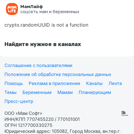
МамЛайф
Ошибка на странице
соцсеть мам и беременных
crypto.randomUUID is not a function
Найдите нужное в каналах
Соглашение с пользователями
Положение об обработке персональных данных
Помощь
Реклама в приложении
Каналы
Лента
Темы
Беременным
Мамам
Планирующим
Пресс-центр
ООО «Мам Софт»
ИНН/КПП 7707455220 / 770101001
ОГРН 1217700330275
Юридический адрес: 105082, Город Москва, вн.тер.г.