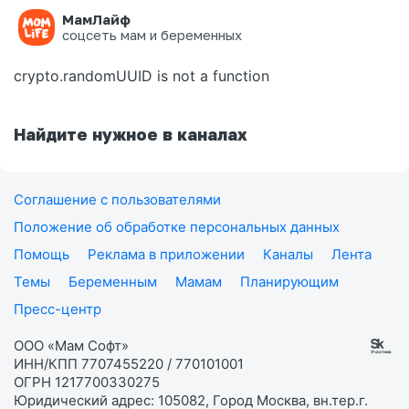
МамЛайф
Ошибка на странице
соцсеть мам и беременных
crypto.randomUUID is not a function
Найдите нужное в каналах
Соглашение с пользователями
Положение об обработке персональных данных
Помощь
Реклама в приложении
Каналы
Лента
Темы
Беременным
Мамам
Планирующим
Пресс-центр
ООО «Мам Софт»
ИНН/КПП 7707455220 / 770101001
ОГРН 1217700330275
Юридический адрес: 105082, Город Москва, вн.тер.г.