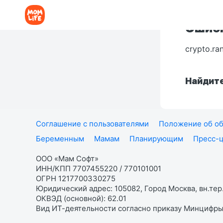
Ошибк
crypto.ra
Найдите
Соглашение с пользователями
Положение об об
Беременным
Мамам
Планирующим
Пресс-
ООО «Мам Софт»
ИНН/КПП 7707455220 / 770101001
ОГРН 1217700330275
Юридический адрес: 105082, Город Москва, вн.тер.
ОКВЭД (основной): 62.01
Вид ИТ-деятельности согласно приказу Минцифры: