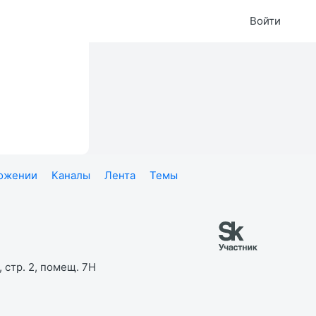
Войти
ложении
Каналы
Лента
Темы
 стр. 2, помещ. 7Н