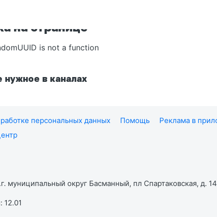
а на странице
ndomUUID is not a function
 нужное в каналах
работке персональных данных
Помощь
Реклама в при
центр
г. муниципальный округ Басманный, пл Спартаковская, д. 14,
 12.01