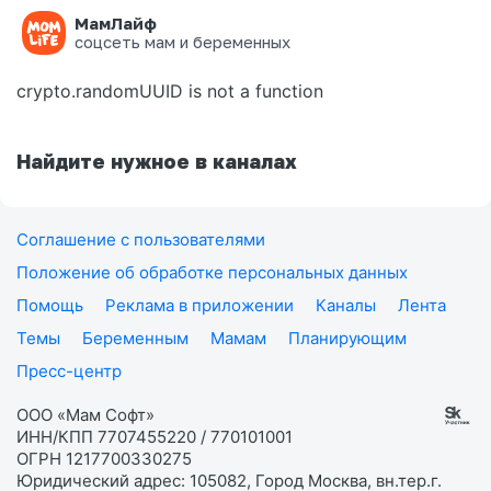
МамЛайф
Ошибка на странице
соцсеть мам и беременных
crypto.randomUUID is not a function
Найдите нужное в каналах
Соглашение с пользователями
Положение об обработке персональных данных
Помощь
Реклама в приложении
Каналы
Лента
Темы
Беременным
Мамам
Планирующим
Пресс-центр
ООО «Мам Софт»
ИНН/КПП 7707455220 / 770101001
ОГРН 1217700330275
Юридический адрес: 105082, Город Москва, вн.тер.г.