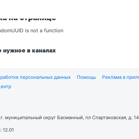
а на странице
ndomUUID is not a function
 нужное в каналах
работке персональных данных
Помощь
Реклама в при
центр
г. муниципальный округ Басманный, пл Спартаковская, д. 14,
 12.01