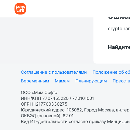
Ошибк
crypto.ra
Найдите
Соглашение с пользователями
Положение об об
Беременным
Мамам
Планирующим
Пресс-
ООО «Мам Софт»
ИНН/КПП 7707455220 / 770101001
ОГРН 1217700330275
Юридический адрес: 105082, Город Москва, вн.тер.
ОКВЭД (основной): 62.01
Вид ИТ-деятельности согласно приказу Минцифры: