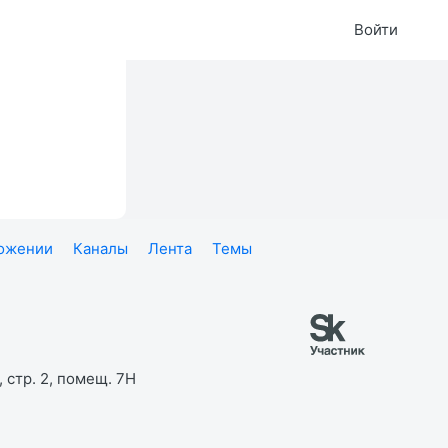
Войти
ложении
Каналы
Лента
Темы
 стр. 2, помещ. 7Н