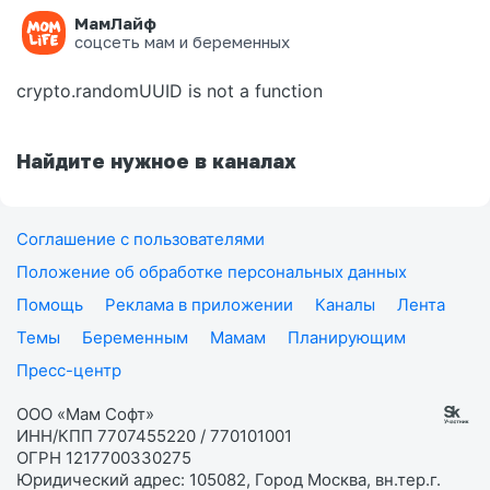
МамЛайф
Ошибка на странице
соцсеть мам и беременных
crypto.randomUUID is not a function
Найдите нужное в каналах
Соглашение с пользователями
Положение об обработке персональных данных
Помощь
Реклама в приложении
Каналы
Лента
Темы
Беременным
Мамам
Планирующим
Пресс-центр
ООО «Мам Софт»
ИНН/КПП 7707455220 / 770101001
ОГРН 1217700330275
Юридический адрес: 105082, Город Москва, вн.тер.г.