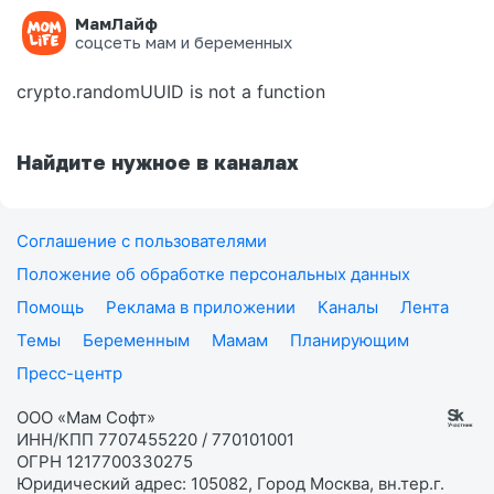
МамЛайф
Ошибка на странице
соцсеть мам и беременных
crypto.randomUUID is not a function
Найдите нужное в каналах
Соглашение с пользователями
Положение об обработке персональных данных
Помощь
Реклама в приложении
Каналы
Лента
Темы
Беременным
Мамам
Планирующим
Пресс-центр
ООО «Мам Софт»
ИНН/КПП 7707455220 / 770101001
ОГРН 1217700330275
Юридический адрес: 105082, Город Москва, вн.тер.г.