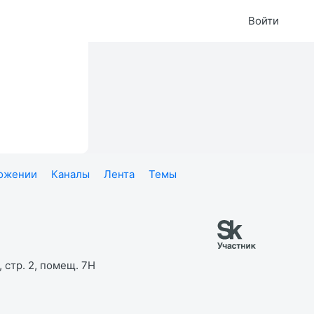
Войти
ложении
Каналы
Лента
Темы
 стр. 2, помещ. 7Н