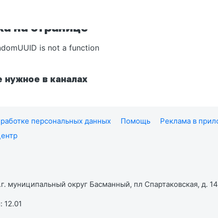
а на странице
ndomUUID is not a function
 нужное в каналах
работке персональных данных
Помощь
Реклама в при
центр
г. муниципальный округ Басманный, пл Спартаковская, д. 14,
 12.01