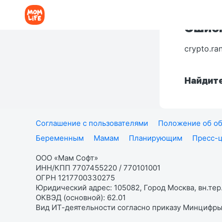
Ошибк
crypto.ra
Найдите
Соглашение с пользователями
Положение об об
Беременным
Мамам
Планирующим
Пресс-
ООО «Мам Софт»
ИНН/КПП 7707455220 / 770101001
ОГРН 1217700330275
Юридический адрес: 105082, Город Москва, вн.тер.
ОКВЭД (основной): 62.01
Вид ИТ-деятельности согласно приказу Минцифры: