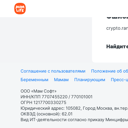
Ошибк
crypto.ra
Найдите
Соглашение с пользователями
Положение об об
Беременным
Мамам
Планирующим
Пресс-
ООО «Мам Софт»
ИНН/КПП 7707455220 / 770101001
ОГРН 1217700330275
Юридический адрес: 105082, Город Москва, вн.тер.
ОКВЭД (основной): 62.01
Вид ИТ-деятельности согласно приказу Минцифры: