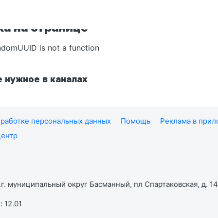
а на странице
ndomUUID is not a function
 нужное в каналах
работке персональных данных
Помощь
Реклама в при
центр
г. муниципальный округ Басманный, пл Спартаковская, д. 14,
 12.01