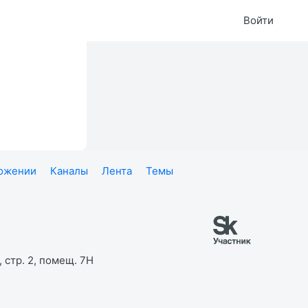
Войти
ложении
Каналы
Лента
Темы
 стр. 2, помещ. 7Н