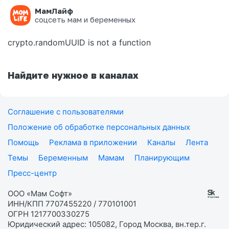
МамЛайф
Ошибка на странице
соцсеть мам и беременных
crypto.randomUUID is not a function
Найдите нужное в каналах
Соглашение с пользователями
Положение об обработке персональных данных
Помощь
Реклама в приложении
Каналы
Лента
Темы
Беременным
Мамам
Планирующим
Пресс-центр
ООО «Мам Софт»
ИНН/КПП 7707455220 / 770101001
ОГРН 1217700330275
Юридический адрес: 105082, Город Москва, вн.тер.г.