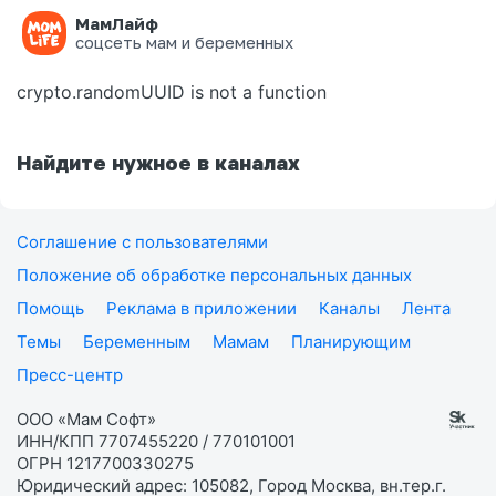
МамЛайф
Ошибка на странице
соцсеть мам и беременных
crypto.randomUUID is not a function
Найдите нужное в каналах
Соглашение с пользователями
Положение об обработке персональных данных
Помощь
Реклама в приложении
Каналы
Лента
Темы
Беременным
Мамам
Планирующим
Пресс-центр
ООО «Мам Софт»
ИНН/КПП 7707455220 / 770101001
ОГРН 1217700330275
Юридический адрес: 105082, Город Москва, вн.тер.г.