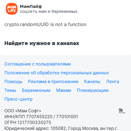
МамЛайф
Ошибка на странице
соцсеть мам и беременных
crypto.randomUUID is not a function
Найдите нужное в каналах
Соглашение с пользователями
Положение об обработке персональных данных
Помощь
Реклама в приложении
Каналы
Лента
Темы
Беременным
Мамам
Планирующим
Пресс-центр
ООО «Мам Софт»
ИНН/КПП 7707455220 / 770101001
ОГРН 1217700330275
Юридический адрес: 105082, Город Москва, вн.тер.г.