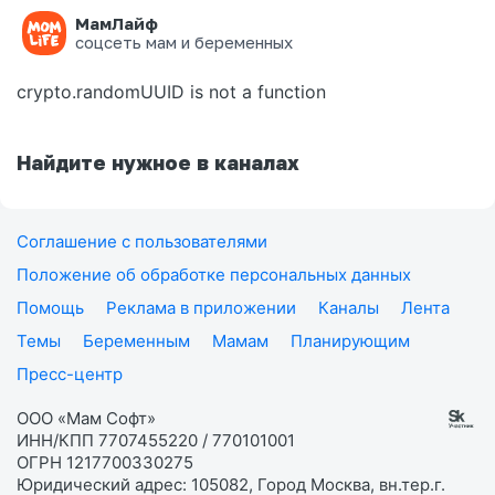
МамЛайф
Ошибка на странице
соцсеть мам и беременных
crypto.randomUUID is not a function
Найдите нужное в каналах
Соглашение с пользователями
Положение об обработке персональных данных
Помощь
Реклама в приложении
Каналы
Лента
Темы
Беременным
Мамам
Планирующим
Пресс-центр
ООО «Мам Софт»
ИНН/КПП 7707455220 / 770101001
ОГРН 1217700330275
Юридический адрес: 105082, Город Москва, вн.тер.г.