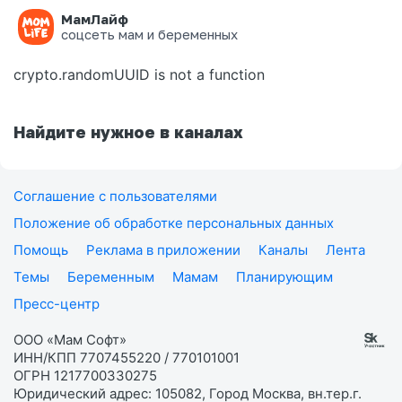
МамЛайф
Ошибка на странице
соцсеть мам и беременных
crypto.randomUUID is not a function
Найдите нужное в каналах
Соглашение с пользователями
Положение об обработке персональных данных
Помощь
Реклама в приложении
Каналы
Лента
Темы
Беременным
Мамам
Планирующим
Пресс-центр
ООО «Мам Софт»
ИНН/КПП 7707455220 / 770101001
ОГРН 1217700330275
Юридический адрес: 105082, Город Москва, вн.тер.г.