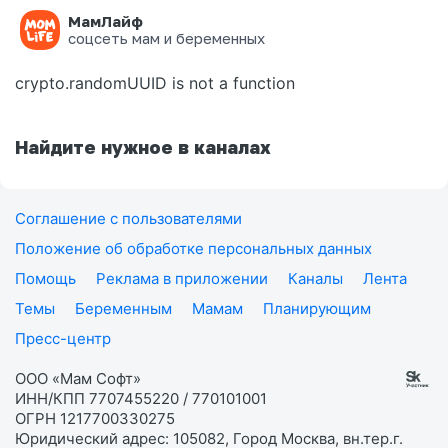
МамЛайф
Ошибка на странице
соцсеть мам и беременных
crypto.randomUUID is not a function
Найдите нужное в каналах
Соглашение с пользователями
Положение об обработке персональных данных
Помощь
Реклама в приложении
Каналы
Лента
Темы
Беременным
Мамам
Планирующим
Пресс-центр
ООО «Мам Софт»
ИНН/КПП 7707455220 / 770101001
ОГРН 1217700330275
Юридический адрес: 105082, Город Москва, вн.тер.г.