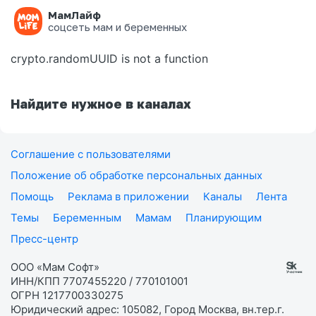
МамЛайф
Ошибка на странице
соцсеть мам и беременных
crypto.randomUUID is not a function
Найдите нужное в каналах
Соглашение с пользователями
Положение об обработке персональных данных
Помощь
Реклама в приложении
Каналы
Лента
Темы
Беременным
Мамам
Планирующим
Пресс-центр
ООО «Мам Софт»
ИНН/КПП 7707455220 / 770101001
ОГРН 1217700330275
Юридический адрес: 105082, Город Москва, вн.тер.г.