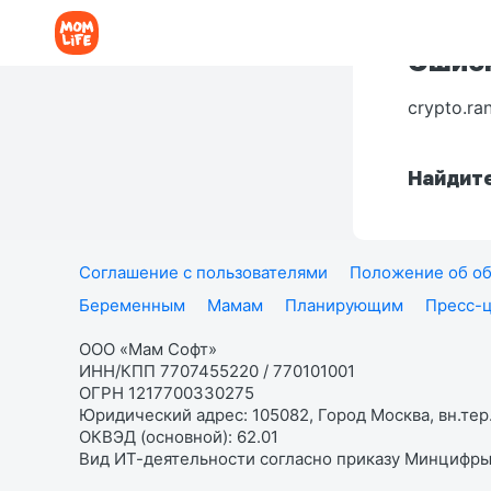
Ошибк
crypto.ra
Найдите
Соглашение с пользователями
Положение об об
Беременным
Мамам
Планирующим
Пресс-
ООО «Мам Софт»
ИНН/КПП 7707455220 / 770101001
ОГРН 1217700330275
Юридический адрес: 105082, Город Москва, вн.тер.
ОКВЭД (основной): 62.01
Вид ИТ-деятельности согласно приказу Минцифры: