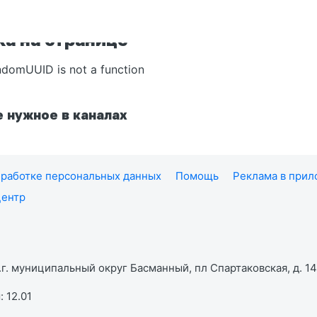
а на странице
ndomUUID is not a function
 нужное в каналах
работке персональных данных
Помощь
Реклама в при
центр
г. муниципальный округ Басманный, пл Спартаковская, д. 14,
 12.01