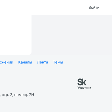
Войти
ложении
Каналы
Лента
Темы
 стр. 2, помещ. 7Н