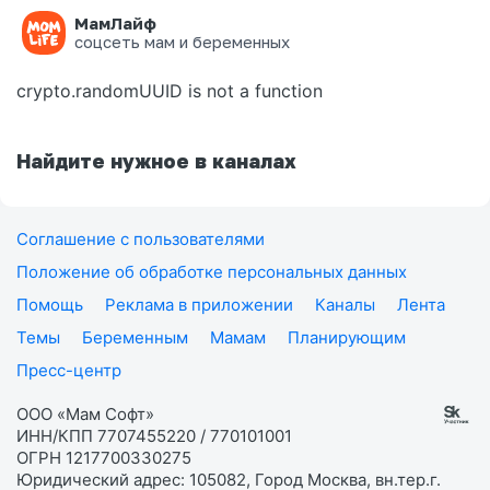
МамЛайф
Ошибка на странице
соцсеть мам и беременных
crypto.randomUUID is not a function
Найдите нужное в каналах
Соглашение с пользователями
Положение об обработке персональных данных
Помощь
Реклама в приложении
Каналы
Лента
Темы
Беременным
Мамам
Планирующим
Пресс-центр
ООО «Мам Софт»
ИНН/КПП 7707455220 / 770101001
ОГРН 1217700330275
Юридический адрес: 105082, Город Москва, вн.тер.г.