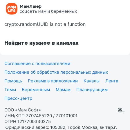
МамЛайф
Ошибка на странице
соцсеть мам и беременных
crypto.randomUUID is not a function
Найдите нужное в каналах
Соглашение с пользователями
Положение об обработке персональных данных
Помощь
Реклама в приложении
Каналы
Лента
Темы
Беременным
Мамам
Планирующим
Пресс-центр
ООО «Мам Софт»
ИНН/КПП 7707455220 / 770101001
ОГРН 1217700330275
Юридический адрес: 105082, Город Москва, вн.тер.г.