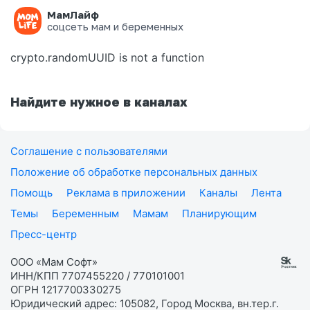
МамЛайф
Ошибка на странице
соцсеть мам и беременных
crypto.randomUUID is not a function
Найдите нужное в каналах
Соглашение с пользователями
Положение об обработке персональных данных
Помощь
Реклама в приложении
Каналы
Лента
Темы
Беременным
Мамам
Планирующим
Пресс-центр
ООО «Мам Софт»
ИНН/КПП 7707455220 / 770101001
ОГРН 1217700330275
Юридический адрес: 105082, Город Москва, вн.тер.г.