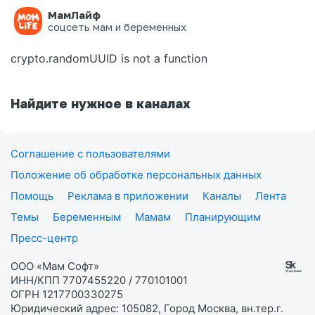
МамЛайф
Ошибка на странице
соцсеть мам и беременных
crypto.randomUUID is not a function
Найдите нужное в каналах
Соглашение с пользователями
Положение об обработке персональных данных
Помощь
Реклама в приложении
Каналы
Лента
Темы
Беременным
Мамам
Планирующим
Пресс-центр
ООО «Мам Софт»
ИНН/КПП 7707455220 / 770101001
ОГРН 1217700330275
Юридический адрес: 105082, Город Москва, вн.тер.г.