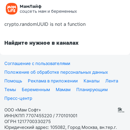
МамЛайф
Ошибка на странице
соцсеть мам и беременных
crypto.randomUUID is not a function
Найдите нужное в каналах
Соглашение с пользователями
Положение об обработке персональных данных
Помощь
Реклама в приложении
Каналы
Лента
Темы
Беременным
Мамам
Планирующим
Пресс-центр
ООО «Мам Софт»
ИНН/КПП 7707455220 / 770101001
ОГРН 1217700330275
Юридический адрес: 105082, Город Москва, вн.тер.г.