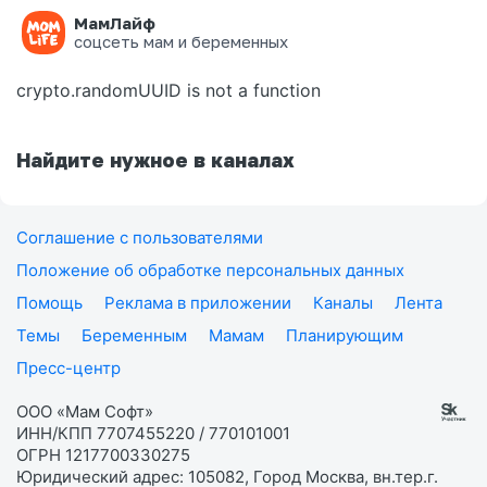
МамЛайф
Ошибка на странице
соцсеть мам и беременных
crypto.randomUUID is not a function
Найдите нужное в каналах
Соглашение с пользователями
Положение об обработке персональных данных
Помощь
Реклама в приложении
Каналы
Лента
Темы
Беременным
Мамам
Планирующим
Пресс-центр
ООО «Мам Софт»
ИНН/КПП 7707455220 / 770101001
ОГРН 1217700330275
Юридический адрес: 105082, Город Москва, вн.тер.г.