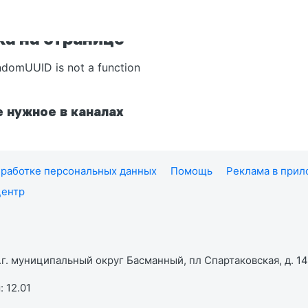
а на странице
ndomUUID is not a function
 нужное в каналах
работке персональных данных
Помощь
Реклама в при
центр
г. муниципальный округ Басманный, пл Спартаковская, д. 14,
 12.01