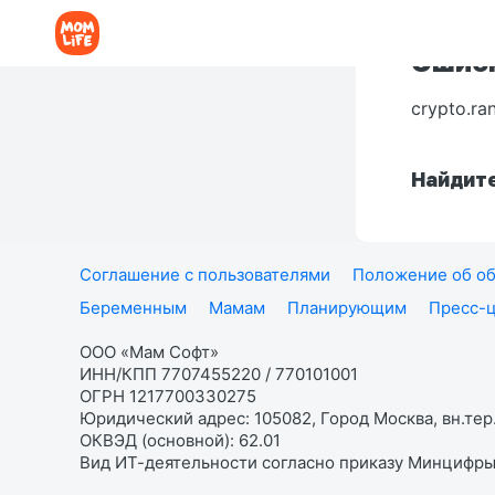
Ошибк
crypto.ra
Найдите
Соглашение с пользователями
Положение об об
Беременным
Мамам
Планирующим
Пресс-
ООО «Мам Софт»
ИНН/КПП 7707455220 / 770101001
ОГРН 1217700330275
Юридический адрес: 105082, Город Москва, вн.тер.
ОКВЭД (основной): 62.01
Вид ИТ-деятельности согласно приказу Минцифры: