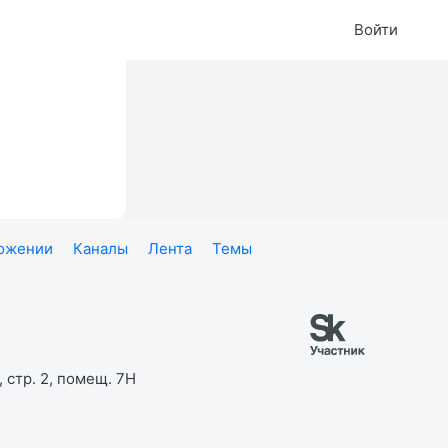
Войти
ложении
Каналы
Лента
Темы
 стр. 2, помещ. 7Н