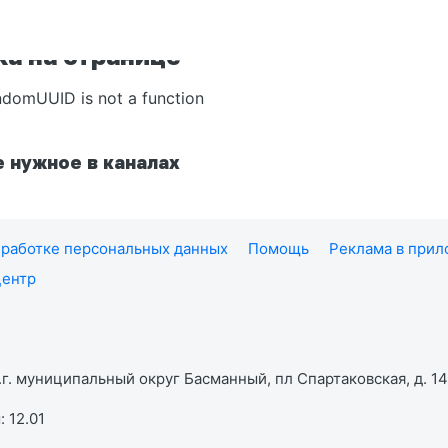
а на странице
ndomUUID is not a function
 нужное в каналах
работке персональных данных
Помощь
Реклама в при
центр
г. муниципальный округ Басманный, пл Спартаковская, д. 14,
 12.01