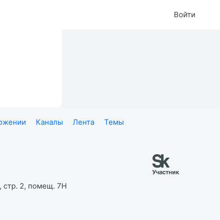
Войти
ложении
Каналы
Лента
Темы
 стр. 2, помещ. 7Н