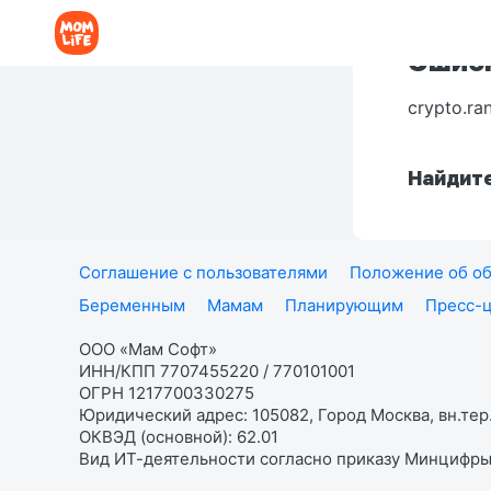
Ошибк
crypto.ra
Найдите
Соглашение с пользователями
Положение об об
Беременным
Мамам
Планирующим
Пресс-
ООО «Мам Софт»
ИНН/КПП 7707455220 / 770101001
ОГРН 1217700330275
Юридический адрес: 105082, Город Москва, вн.тер.
ОКВЭД (основной): 62.01
Вид ИТ-деятельности согласно приказу Минцифры: