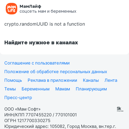
МамЛайф
Ошибка на странице
соцсеть мам и беременных
crypto.randomUUID is not a function
Найдите нужное в каналах
Соглашение с пользователями
Положение об обработке персональных данных
Помощь
Реклама в приложении
Каналы
Лента
Темы
Беременным
Мамам
Планирующим
Пресс-центр
ООО «Мам Софт»
ИНН/КПП 7707455220 / 770101001
ОГРН 1217700330275
Юридический адрес: 105082, Город Москва, вн.тер.г.