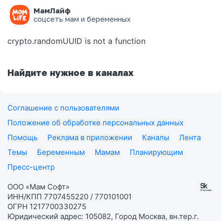
МамЛайф
Ошибка на странице
соцсеть мам и беременных
crypto.randomUUID is not a function
Найдите нужное в каналах
Соглашение с пользователями
Положение об обработке персональных данных
Помощь
Реклама в приложении
Каналы
Лента
Темы
Беременным
Мамам
Планирующим
Пресс-центр
ООО «Мам Софт»
ИНН/КПП 7707455220 / 770101001
ОГРН 1217700330275
Юридический адрес: 105082, Город Москва, вн.тер.г.