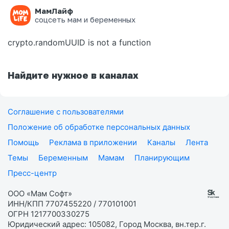
МамЛайф
Ошибка на странице
соцсеть мам и беременных
crypto.randomUUID is not a function
Найдите нужное в каналах
Соглашение с пользователями
Положение об обработке персональных данных
Помощь
Реклама в приложении
Каналы
Лента
Темы
Беременным
Мамам
Планирующим
Пресс-центр
ООО «Мам Софт»
ИНН/КПП 7707455220 / 770101001
ОГРН 1217700330275
Юридический адрес: 105082, Город Москва, вн.тер.г.